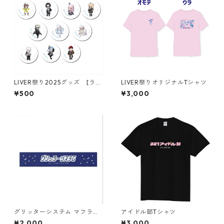
LIVER祭り2025グッズ [ラン
LIVER祭りオリジナルTシャツ
ダム缶バッジ]
¥500
¥3,000
グリッターシステム マフラー
アイドル部Tシャツ
タオル
¥2,000
¥3,000