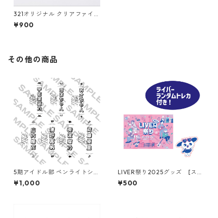
321オリジナル クリアファイル
セット
¥900
その他の商品
5期アイドル部 ペンライトシー
LIVER祭り2025グッズ [ステ
ト（⚠️備考欄に対象のメンバ
ッカーセット］
¥1,000
¥500
ーをご記入ください）