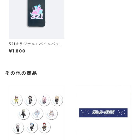
321オリジナルモバイルバッテ
リー
¥1,800
その他の商品