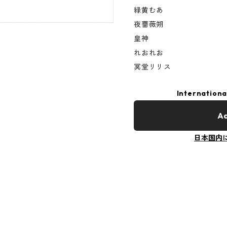
緑黄むあ
夜薔薇朔
皇神
れおれお
冥堂リリス
Internationa
Ad
日本国内