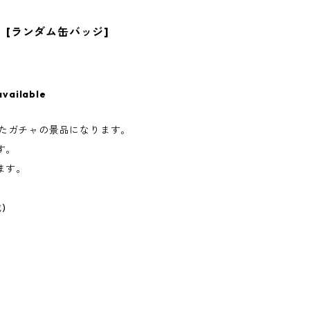
ズ [ランダム缶バッジ]
available
置したガチャの景品になります。
す。
ます。
)