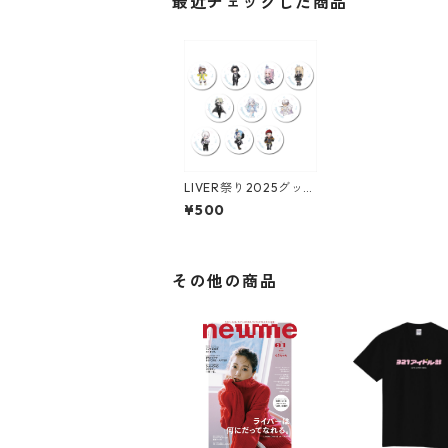
最近チェックした商品
LIVER祭り2025グッ
ズ [ランダム缶バッ
¥500
ジ]
その他の商品