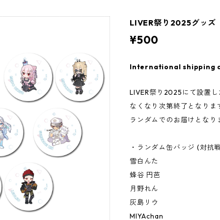
LIVER祭り2025グッ
¥500
International shipping 
LIVER祭り2025にて設
なくなり次第終了となりま
ランダムでのお届けとなり
・ランダム缶バッジ (対抗戦
雪白んた
蜂谷 円芭
月野れん
灰島リウ
MIYAchan